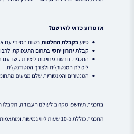
אז מדוע כדאי להירשם?
סיוע
בקבלת החלטות
בטווח המיידי עם א
קבלת
יתרון יחסי
בתחום התעסוקתי לרבות 
התכנית דורשת מחויבות ליצירת קשר עם המ
ליכולת המנטור\ית ולצורך הסטודנט\ית
המנטורים והמנטוריות שלנו מגיעים מתחומ
בתכנית תיחשפו מקרוב לעולם העבודה, תקבלו הכ
התכנית כוללת כ-10 שעות ליווי גמישות ומותאמות לסטודנטים המעוניינים להתייעץ עם מנטור\ית ותיק\ה בנושאים מקצועיים, חיפוש עבודה, שינוי תעסוקתי ועוד.