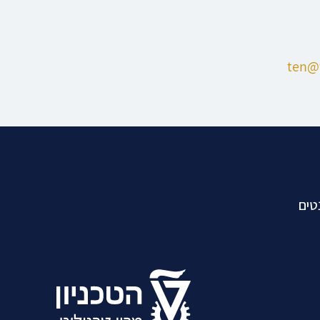
ten@t
טים