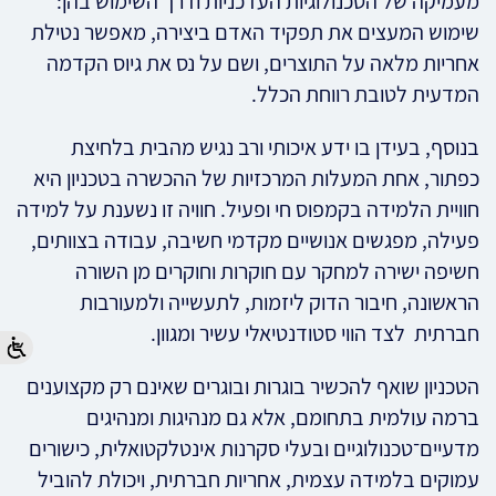
מעמיקה של הטכנולוגיות העדכניות ודרך השימוש בהן:
שימוש המעצים את תפקיד האדם ביצירה, מאפשר נטילת
אחריות מלאה על התוצרים, ושם על נס את גיוס הקדמה
המדעית לטובת רווחת הכלל.
בנוסף, בעידן בו ידע איכותי ורב נגיש מהבית בלחיצת
כפתור, אחת המעלות המרכזיות של ההכשרה בטכניון היא
חוויית הלמידה בקמפוס חי ופעיל. חוויה זו נשענת על למידה
פעילה, מפגשים אנושיים מקדמי חשיבה, עבודה בצוותים,
חשיפה ישירה למחקר עם חוקרות וחוקרים מן השורה
הראשונה, חיבור הדוק ליזמות, לתעשייה ולמעורבות
חברתית לצד הווי סטודנטיאלי עשיר ומגוון.
הטכניון שואף להכשיר בוגרות ובוגרים שאינם רק מקצוענים
ברמה עולמית בתחומם, אלא גם מנהיגות ומנהיגים
מדעיים־טכנולוגיים ובעלי סקרנות אינטלקטואלית, כישורים
עמוקים בלמידה עצמית, אחריות חברתית, ויכולת להוביל