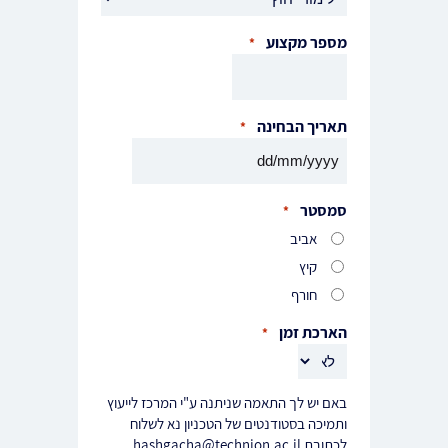
מספר מקצוע
*
תאריך הבחינה
*
DD
סלאש
סמסטר
*
MM
אביב
סלאש
קיץ
YYYY
חורף
הארכת זמן
*
באם יש לך התאמה שניתנה ע"י המרכז לייעוץ
ותמיכה בסטודנטים של הטכניון נא לשלוח
לכתובת hashgacha@technion.ac.il.