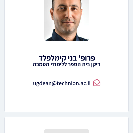
פרופ' בני קימלפלד
דיקן בית הספר ללימודי הסמכה
ugdean@technion.ac.il