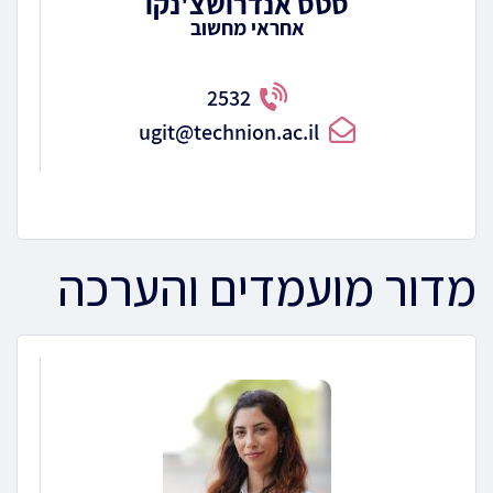
סטס אנדרושצ'נקו
אחראי מחשוב
2532
ugit@technion.ac.il
מדור מועמדים והערכה